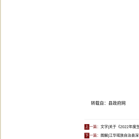
转载自：县政府网
上
一篇：
文字|关于《2022年
下
一篇：
图解|江华瑶族自治县深