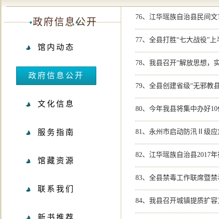
76、
江华瑶族自治县民间文
政府信息公开
77、
全县打胜“七大战役”
馆内动态
78、
我县召开“解放思想，
政府信息公开
79、
全县创建省级“无邪教
文化信息
80、
今年我县将集中办好1
服务指南
81、
永州市启动防汛Ⅱ级应
82、
江华瑶族自治县2017
馆藏资源
83、
全县禁毒工作联席暨禁
联系我们
84、
我县召开城镇提质扩容
新书推荐