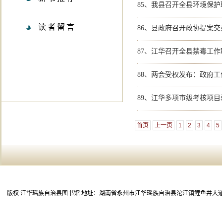
85、
我县召开全县环境保护
读者留言
86、
县政府召开政协提案交
87、
江华召开全县禁毒工作
88、
两会受权发布：政府工
89、
江华多项市级考核项目
首页
上一页
1
2
3
4
5
版权:江华瑶族自治县图书馆 地址：湖南省永州市江华瑶族自治县沱江镇鲤鱼井大道80