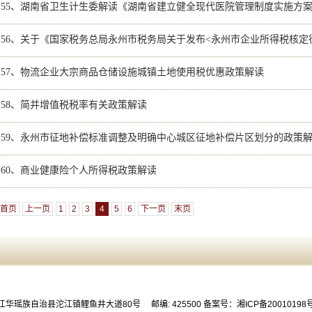
55、
湖南省卫生计生委解读《湖南省建立健全现代医院管理制度实施方
56、
关于《国家税务总局永州市税务局关于发布<永州市企业所得税核定征收行业应税所得率>的公告》的政策
57、
物流企业大宗商品仓储设施城镇土地使用税优惠政策解读
58、
简并增值税税率有关政策解读
59、
永州市征地补偿标准调整及明确中心城区征地补偿片区划分的政策
60、
商业健康险个人所得税政策解读
首页
上一页
1
2
3
4
5
6
下一页
末页
华瑶族自治县沱江镇鲤鱼井大道80号 邮编: 425500
备案号：湘ICP备20010198